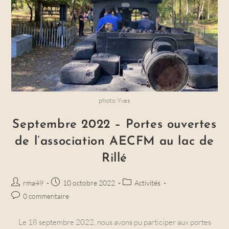
photo Yves
Septembre 2022 – Portes ouvertes
de l’association AECFM au lac de
Rillé
Auteur/autrice
Post
Post
rma49
10 octobre 2022
Activités
de
published:
category:
Post
0 commentaire
la
comments:
publication :
Le 18 septembre 2022, nous avons pu participer aux portes