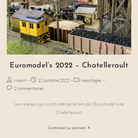
Euromodel’s 2022 – Chatellerault
Auteur/autrice
Post
Post
rma49
12 octobre 2022
reportages
de
published:
category:
Post
2 commentaires
la
comments:
publication :
Les réseaux qui m'ont interpellé lors de l'Euromodel's de
Chatellerault
Euromodel’s
Continuer La Lecture
2022
–