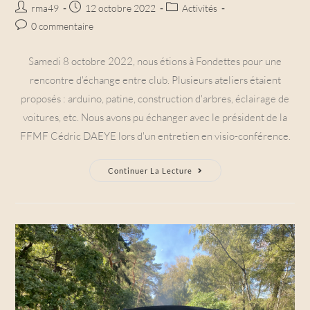
Auteur/autrice
Post
Post
rma49
12 octobre 2022
Activités
de
published:
category:
Post
0 commentaire
la
comments:
publication :
Samedi 8 octobre 2022, nous étions à Fondettes pour une
rencontre d'échange entre club. Plusieurs ateliers étaient
proposés : arduino, patine, construction d'arbres, éclairage de
voitures, etc. Nous avons pu échanger avec le président de la
FFMF Cédric DAEYE lors d'un entretien en visio-conférence.
Rencontre
Continuer La Lecture
Inter-
Club
À
Fondettes