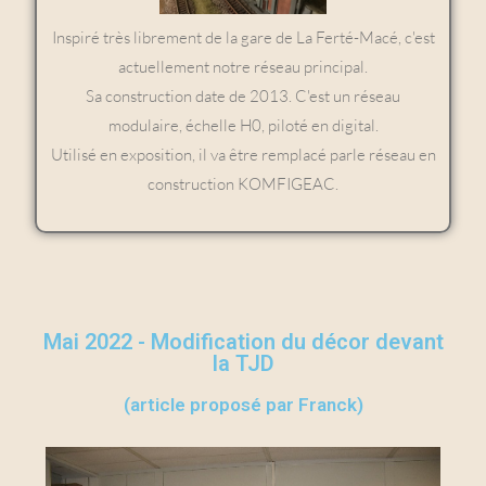
Inspiré très librement de la gare de La Ferté-Macé, c'est
actuellement notre réseau principal.
Sa construction date de 2013. C'est un réseau
modulaire, échelle H0, piloté en digital.
Utilisé en exposition, il va être remplacé parle réseau en
construction KOMFIGEAC.
Mai 2022 - Modification du décor devant
la TJD
(article proposé par Franck)