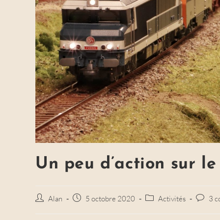
Un peu d’action sur le
Auteur/autrice
Alan
Post
5 octobre 2020
Post
Activités
Post
3 c
de
published:
category:
commen
la