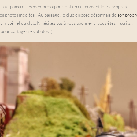
club au placard, les membres apportent en ce moment leurs propres
es photos inédites ! Au passage, le club dispose désormais de
son propr
 matériel du club. N’hésitez pas à vous abonner si vous êtes inscrits !
ge pour partager ses photos !)